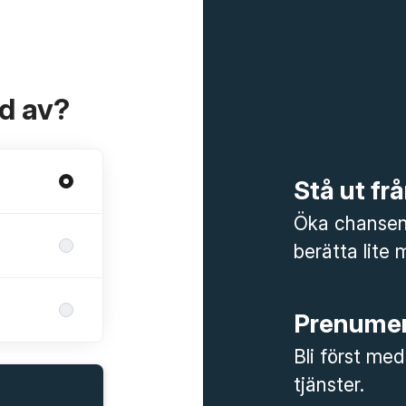
ad av?
Stå ut f
Öka chansen 
berätta lite 
Prenumer
Bli först med
tjänster.