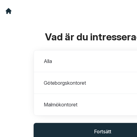
Vad är du intresser
Avdelningar
Alla
Göteborgskontoret
Malmökontoret
Fortsätt